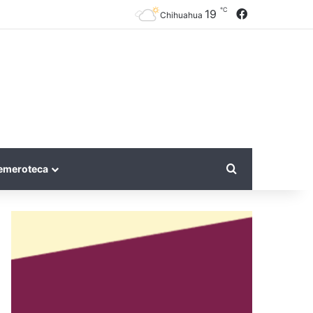
℃
Facebook
19
Chihuahua
Search for
emeroteca