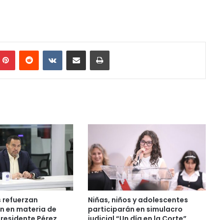
mblr
Pinterest
Reddit
VKontakte
Share via Email
Print
 refuerzan
Niñas, niños y adolescentes
n en materia de
participarán en simulacro
Presidente Pérez
judicial “Un día en la Corte”