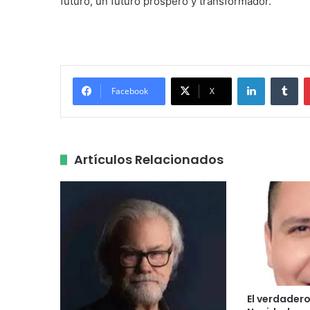
futuro, un futuro próspero y transformador.
LinkedIn
Tu
Facebook
X
Artículos Relacionados
El verdadero