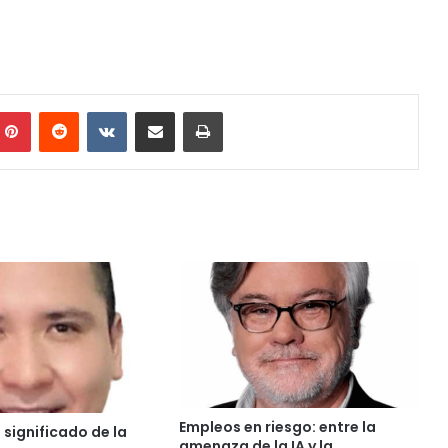
mblr
Pinterest
Reddit
VKontakte
Share via Email
Print
Empleos en riesgo: entre la
 significado de la
amenaza de la IA y la