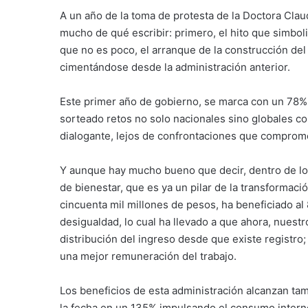
A un año de la toma de protesta de la Doctora Cla
mucho de qué escribir: primero, el hito que simbol
que no es poco, el arranque de la construcción del
cimentándose desde la administración anterior.
Este primer año de gobierno, se marca con un 78% d
sorteado retos no solo nacionales sino globales co
dialogante, lejos de confrontaciones que comprome
Y aunque hay mucho bueno que decir, dentro de lo 
de bienestar, que es ya un pilar de la transformac
cincuenta mil millones de pesos, ha beneficiado a
desigualdad, lo cual ha llevado a que ahora, nuest
distribución del ingreso desde que existe registro;
una mejor remuneración del trabajo.
Los beneficios de esta administración alcanzan ta
la fecha en un 135% impulsando el consumo interno 