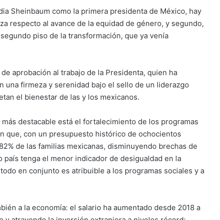
udia Sheinbaum como la primera presidenta de México, hay
iza respecto al avance de la equidad de género, y segundo,
 segundo piso de la transformación, que ya venía
e aprobación al trabajo de la Presidenta, quien ha
n una firmeza y serenidad bajo el sello de un liderazgo
tan el bienestar de las y los mexicanos.
más destacable está el fortalecimiento de los programas
ión que, con un presupuesto histórico de ochocientos
l 82% de las familias mexicanas, disminuyendo brechas de
ro país tenga el menor indicador de desigualdad en la
 todo en conjunto es atribuible a los programas sociales y a
mbién a la economía: el salario ha aumentado desde 2018 a
y atrayendo la inversión extranjera a niveles récord;