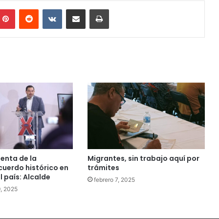
mblr
Pinterest
Reddit
VKontakte
Share via Email
Print
enta de la
Migrantes, sin trabajo aquí por
cuerdo histórico en
trámites
l país: Alcalde
febrero 7, 2025
, 2025