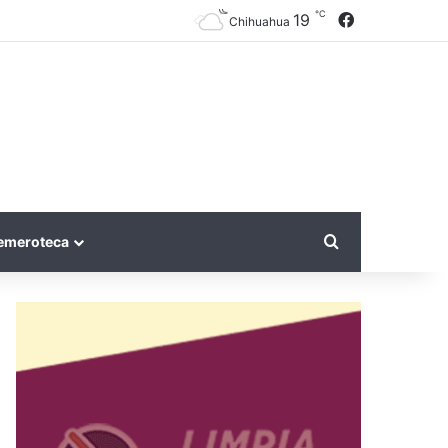
℃
Facebook
19
Chihuahua
Search for
emeroteca