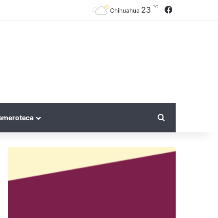
℃
Facebook
23
Chihuahua
Search for
emeroteca