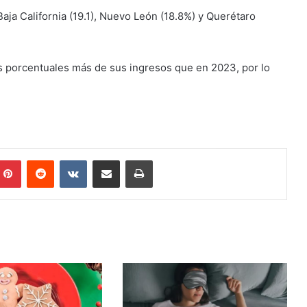
aja California (19.1), Nuevo León (18.8%) y Querétaro
s porcentuales más de sus ingresos que en 2023, por lo
mblr
Pinterest
Reddit
VKontakte
Share via Email
Print