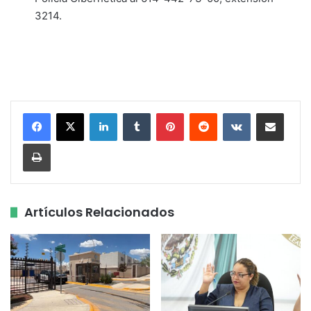
3214.
LinkedIn
Tumblr
Pinterest
Reddit
VKontakte
Share via Email
Print
Artículos Relacionados