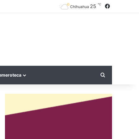
℃
Facebook
25
Chihuahua
Search for
emeroteca