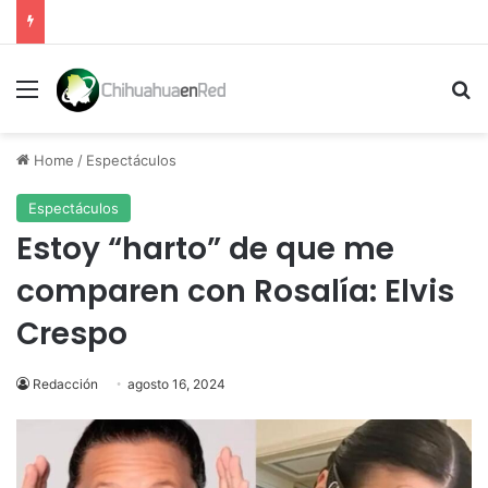
Menu
Se
Home
/
Espectáculos
Espectáculos
Estoy “harto” de que me
comparen con Rosalía: Elvis
Crespo
Redacción
agosto 16, 2024