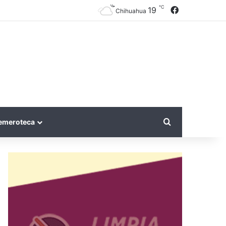
℃
Facebook
19
Chihuahua
Search for
emeroteca