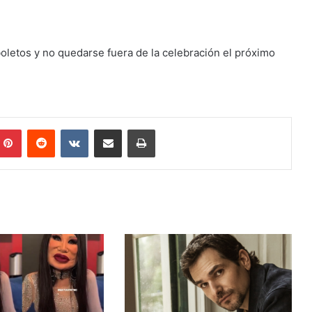
boletos y no quedarse fuera de la celebración el próximo
mblr
Pinterest
Reddit
VKontakte
Share via Email
Print