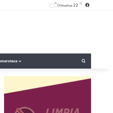
℃
Facebook
22
Chihuahua
Search for
emeroteca