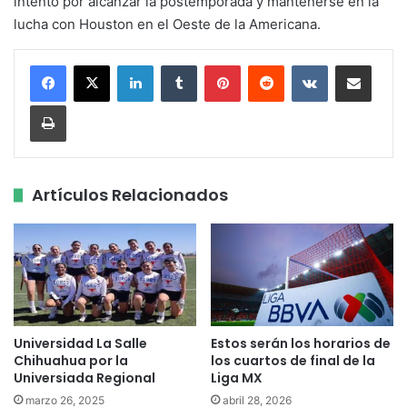
intento por alcanzar la postemporada y mantenerse en la
lucha con Houston en el Oeste de la Americana.
LinkedIn
Tumblr
Pinterest
Reddit
VKontakte
Share via Email
Print
Artículos Relacionados
Universidad La Salle
Estos serán los horarios de
Chihuahua por la
los cuartos de final de la
Universiada Regional
Liga MX
marzo 26, 2025
abril 28, 2026