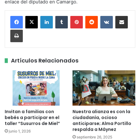
enlace del diputado en Camargo.
LinkedIn
Tumblr
Pinterest
Reddit
VKontakte
Share via Email
Print
Artículos Relacionados
Invitan a familias con
Nuestra alianza es con la
bebés a participar en el
ciudadanía, ocioso
taller “Susurros de Miel”
anticiparse; Alma Portillo
respalda a Máynez
junio 1, 2026
septiembre 26, 2025