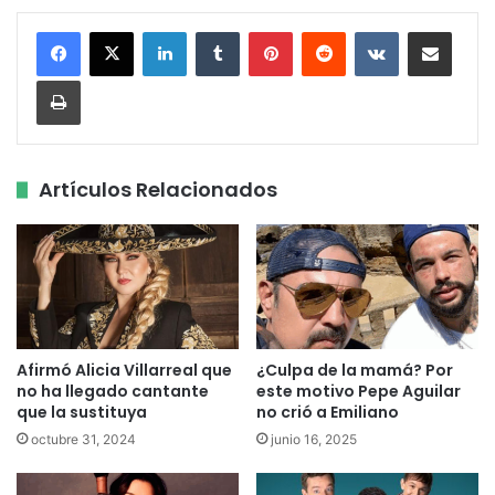
LinkedIn
Tumblr
Pinterest
Reddit
VKontakte
Share via Email
Print
Artículos Relacionados
Afirmó Alicia Villarreal que
¿Culpa de la mamá? Por
no ha llegado cantante
este motivo Pepe Aguilar
que la sustituya
no crió a Emiliano
octubre 31, 2024
junio 16, 2025