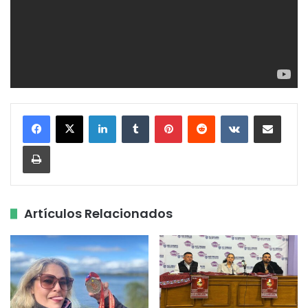
LinkedIn
Tumblr
Pinterest
Reddit
VKontakte
Share via Email
Print
Artículos Relacionados