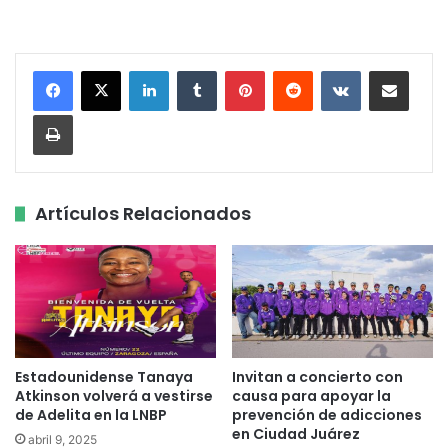
LinkedIn
Tumblr
Pinterest
Reddit
VKontakte
Share via Email
Print
Artículos Relacionados
Estadounidense Tanaya
Invitan a concierto con
Atkinson volverá a vestirse
causa para apoyar la
de Adelita en la LNBP
prevención de adicciones
en Ciudad Juárez
abril 9, 2025