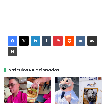
LinkedIn
Tumblr
Pinterest
Reddit
VKontakte
Share via Email
Print
Artículos Relacionados