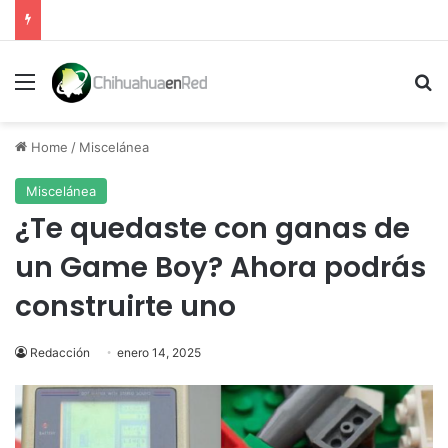
Menu
Se
Home
/
Miscelánea
Miscelánea
¿Te quedaste con ganas de
un Game Boy? Ahora podrás
construirte uno
Redacción
enero 14, 2025