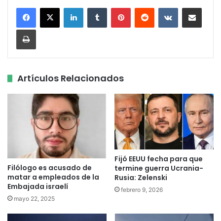
LinkedIn
Tumblr
Pinterest
Reddit
VKontakte
Share via Email
Print
Artículos Relacionados
Fijó EEUU fecha para que
Filólogo es acusado de
termine guerra Ucrania-
matar a empleados de la
Rusia: Zelenski
Embajada israelí
febrero 9, 2026
mayo 22, 2025