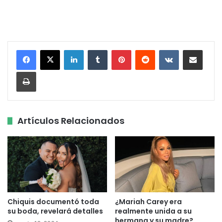
LinkedIn
Tumblr
Pinterest
Reddit
VKontakte
Share via Email
Print
Artículos Relacionados
Chiquis documentó toda
¿Mariah Carey era
su boda, revelará detalles
realmente unida a su
hermana y su madre?