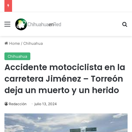
Menu
Se
Home
/
Chihuahua
Chihuahua
Accidente motociclista en la
carretera Jiménez – Torreón
deja un muerto y un herido
Redacción
julio 13, 2024