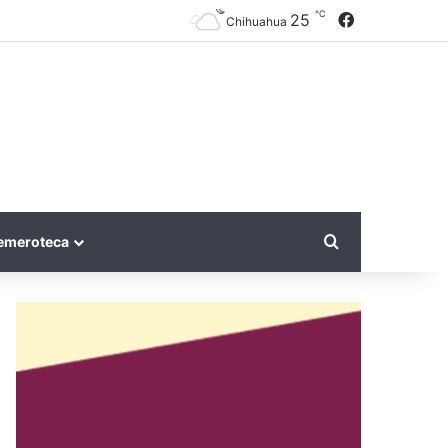
℃
Facebook
25
Chihuahua
Search for
emeroteca